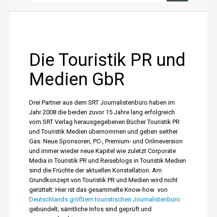
News aus PR und Medien
Über uns
Die Touristik PR und
Shop
Medien GbR
Online-Adressanwendung
Drei Partner aus dem SRT Journalistenbüro haben im
Jahr 2008 die beiden zuvor 15 Jahre lang erfolgreich
vom SRT Verlag herausgegebenen Bücher Touristik PR
Einträge aktualisieren
und Touristik Medien übernommen und geben seither
Gas: Neue Sponsoren, PC-, Premium- und Onlineversion
und immer wieder neue Kapitel wie zuletzt Corporate
Media in Touristik PR und Reiseblogs in Touristik Medien
sind die Früchte der aktuellen Konstellation. Am
Grundkonzept von Touristik PR und Medien wird nicht
gerüttelt: Hier ist das gesammelte Know-how von
Deutschlands größtem touristischen Journalistenbüro
gebündelt; sämtliche Infos sind geprüft und