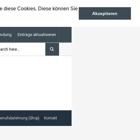
ie diese Cookies. Diese können Sie
Akzeptieren
endung
Einträge aktualisieren
miumkunden: 15. Oktober 2026
Kennen Sie schon unse
errufsbelehrung (Shop)
Kontakt