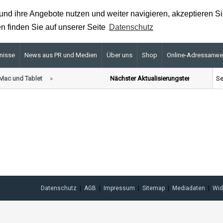
nd ihre Angebote nutzen und weiter navigieren, akzeptieren S
n finden Sie auf unserer Seite
Datenschutz
nisse
News aus PR und Medien
Über uns
Shop
Online-Adressanw
Mac und Tablet
Nächster Aktualisierungstermin für Pre
Datenschutz
AGB
Impressum
Sitemap
Mediadaten
Wid