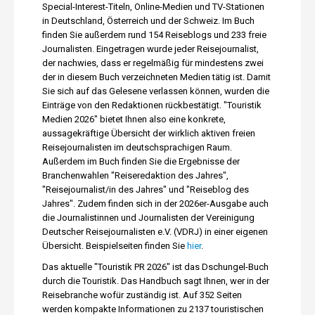
Special-Interest-Titeln, Online-Medien und TV-Stationen
in Deutschland, Österreich und der Schweiz. Im Buch
finden Sie außerdem rund 154 Reiseblogs und 233 freie
Journalisten. Eingetragen wurde jeder Reisejournalist,
der nachwies, dass er regelmäßig für mindestens zwei
der in diesem Buch verzeichneten Medien tätig ist. Damit
Sie sich auf das Gelesene verlassen können, wurden die
Einträge von den Redaktionen rückbestätigt. "Touristik
Medien 2026" bietet Ihnen also eine konkrete,
aussagekräftige Übersicht der wirklich aktiven freien
Reisejournalisten im deutschsprachigen Raum.
Außerdem im Buch finden Sie die Ergebnisse der
Branchenwahlen "Reiseredaktion des Jahres",
"Reisejournalist/in des Jahres" und "Reiseblog des
Jahres". Zudem finden sich in der 2026er-Ausgabe auch
die Journalistinnen und Journalisten der Vereinigung
Deutscher Reisejournalisten e.V. (VDRJ) in einer eigenen
Übersicht. Beispielseiten finden Sie
hier
.
Das aktuelle "Touristik PR 2026" ist das Dschungel-Buch
durch die Touristik. Das Handbuch sagt Ihnen, wer in der
Reisebranche wofür zuständig ist. Auf 352 Seiten
werden kompakte Informationen zu 2137 touristischen