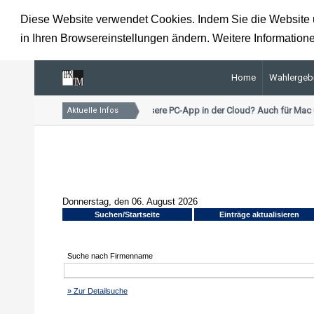
Diese Website verwendet Cookies. Indem Sie die Website u
in Ihren Browsereinstellungen ändern. Weitere Informatione
Home
Wahlergeb
Kennen Sie schon unsere PC-App in der Cloud? Auch für Mac u
Aktuelle Infos