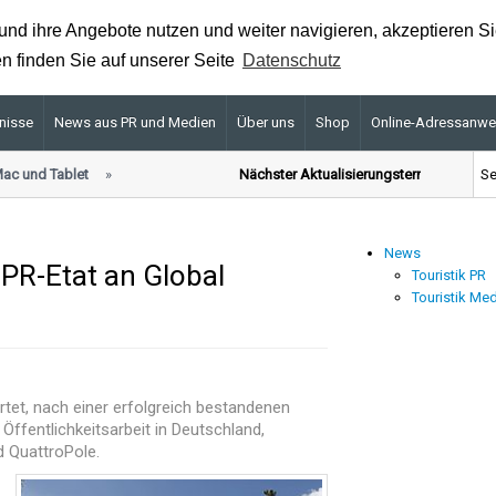
nd ihre Angebote nutzen und weiter navigieren, akzeptieren S
n finden Sie auf unserer Seite
Datenschutz
nisse
News aus PR und Medien
Über uns
Shop
Online-Adressanw
ac und Tablet
Nächster Aktualisierungstermin für Prem
News
 PR-Etat an Global
Touristik PR
Touristik Me
et, nach einer erfolgreich bestandenen
Öffentlichkeitsarbeit in Deutschland,
d QuattroPole.