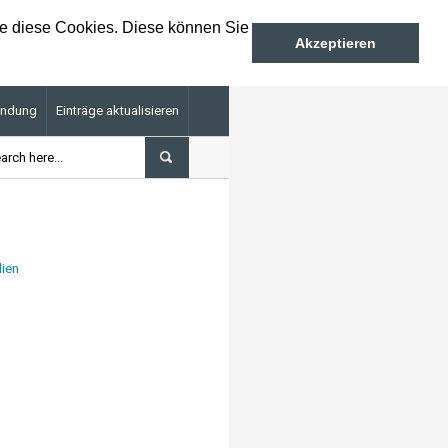
ie diese Cookies. Diese können Sie
Akzeptieren
endung
Einträge aktualisieren
iumkunden: 15. Oktober 2026
Kennen Sie schon unser
dien