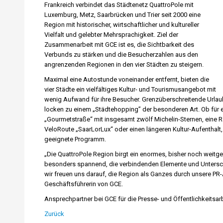
Frankreich verbindet das Städtenetz QuattroPole mit
Luxemburg, Metz, Saarbrücken und Trier seit 2000 eine
Region mit historischer, wirtschaftlicher und kultureller
Vielfalt und gelebter Mehrsprachigkeit. Ziel der
Zusammenarbeit mit GCE ist es, die Sichtbarkeit des
Verbunds zu stärken und die Besucherzahlen aus den
angrenzenden Regionen in den vier Städten zu steigern.
Maximal eine Autostunde voneinander entfernt, bieten die
vier Städte ein vielfältiges Kultur- und Tourismusangebot mit
wenig Aufwand für ihre Besucher. Grenzüberschreitende Urla
locken zu einem „Städtehopping” der besonderen Art. Ob für
„Gourmetstraße“ mit insgesamt zwölf Michelin-Sternen, eine R
VeloRoute „SaarLorLux“ oder einen längeren Kultur-Aufenthalt,
geeignete Programm.
„Die QuattroPole Region birgt ein enormes, bisher noch weitge
besonders spannend, die verbindenden Elemente und Untersch
wir freuen uns darauf, die Region als Ganzes durch unsere PR
Geschäftsführerin von GCE.
Ansprechpartner bei GCE für die Presse- und Öffentlichkeitsar
Zurück