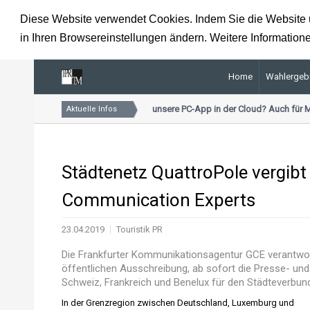
Diese Website verwendet Cookies. Indem Sie die Website u
in Ihren Browsereinstellungen ändern. Weitere Informatione
Home
Wahlergeb
Kennen Sie schon unsere PC-App in der Cloud? Auch für M
Aktuelle Infos
Städtenetz QuattroPole vergibt
Communication Experts
23.04.2019
Touristik PR
Die Frankfurter Kommunikationsagentur GCE verantwort
öffentlichen Ausschreibung, ab sofort die Presse- und 
Schweiz, Frankreich und Benelux für den Städteverbun
In der Grenzregion zwischen Deutschland, Luxemburg und