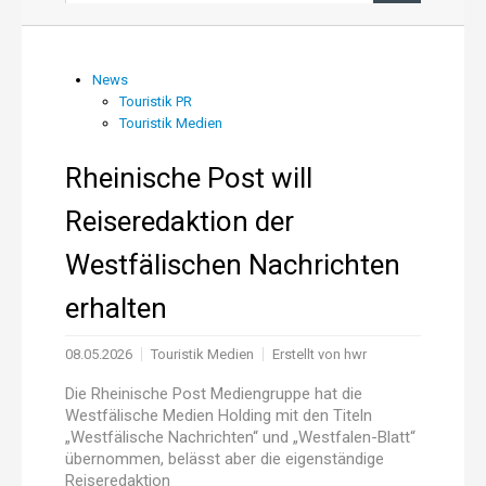
News aus PR und Medien
News
Touristik PR
Über uns
Touristik Medien
Shop
Rheinische Post will
Reiseredaktion der
Online-Adressanwendung
Westfälischen Nachrichten
Einträge aktualisieren
erhalten
08.05.2026
Touristik Medien
Erstellt von
hwr
Die Rheinische Post Mediengruppe hat die
Westfälische Medien Holding mit den Titeln
„Westfälische Nachrichten“ und „Westfalen-Blatt“
übernommen, belässt aber die eigenständige
Reiseredaktion