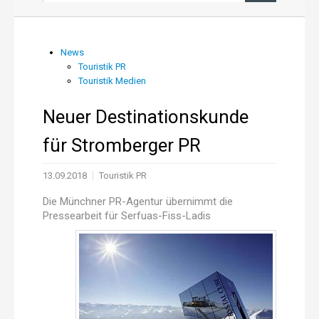
News aus PR und Medien
News
Touristik PR
Über uns
Touristik Medien
Shop
Neuer Destinationskunde
für Stromberger PR
Online-Adressanwendung
13.09.2018
Touristik PR
Einträge aktualisieren
Die Münchner PR-Agentur übernimmt die
Pressearbeit für Serfuas-Fiss-Ladis