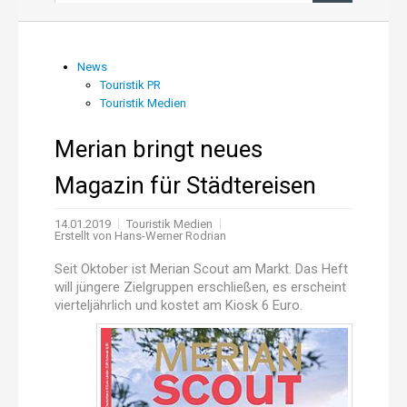
News aus PR und Medien
News
Touristik PR
Über uns
Touristik Medien
Shop
Merian bringt neues
Magazin für Städtereisen
Online-Adressanwendung
14.01.2019
Touristik Medien
Einträge aktualisieren
Erstellt von
Hans-Werner Rodrian
Seit Oktober ist Merian Scout am Markt. Das Heft
will jüngere Zielgruppen erschließen, es erscheint
vierteljährlich und kostet am Kiosk 6 Euro.