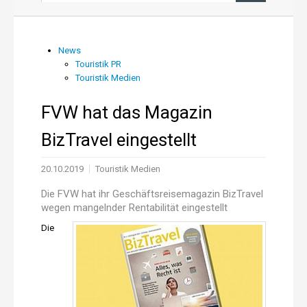
News aus PR und Medien
News
Touristik PR
Über uns
Touristik Medien
Shop
FVW hat das Magazin
BizTravel eingestellt
Online-Adressanwendung
20.10.2019
Touristik Medien
Einträge aktualisieren
Die FVW hat ihr Geschäftsreisemagazin BizTravel
wegen mangelnder Rentabilität eingestellt
Die