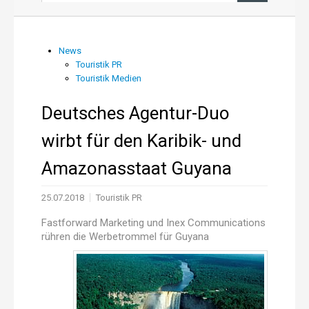
News aus PR und Medien
News
Touristik PR
Über uns
Touristik Medien
Shop
Deutsches Agentur-Duo
wirbt für den Karibik- und
Online-Adressanwendung
Amazonasstaat Guyana
Einträge aktualisieren
25.07.2018
Touristik PR
Fastforward Marketing und Inex Communications
rühren die Werbetrommel für Guyana