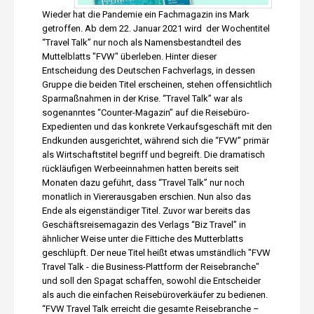
Wieder hat die Pandemie ein Fachmagazin ins Mark
getroffen. Ab dem 22. Januar 2021 wird der Wochentitel
“Travel Talk” nur noch als Namensbestandteil des
Muttelblatts "FVW" überleben. Hinter dieser
Entscheidung des Deutschen Fachverlags, in dessen
Gruppe die beiden Titel erscheinen, stehen offensichtlich
Sparmaßnahmen in der Krise. “Travel Talk” war als
sogenanntes “Counter-Magazin” auf die Reisebüro-
Expedienten und das konkrete Verkaufsgeschäft mit den
Endkunden ausgerichtet, während sich die “FVW” primär
als Wirtschaftstitel begriff und begreift. Die dramatisch
rückläufigen Werbeeinnahmen hatten bereits seit
Monaten dazu geführt, dass “Travel Talk” nur noch
monatlich in Viererausgaben erschien. Nun also das
Ende als eigenständiger Titel. Zuvor war bereits das
Geschäftsreisemagazin des Verlags “Biz Travel” in
ähnlicher Weise unter die Fittiche des Mutterblatts
geschlüpft. Der neue Titel heißt etwas umständlich "FVW
Travel Talk - die Business-Plattform der Reisebranche"
und soll den Spagat schaffen, sowohl die Entscheider
als auch die einfachen Reisebüroverkäufer zu bedienen.
“FVW Travel Talk erreicht die gesamte Reisebranche –