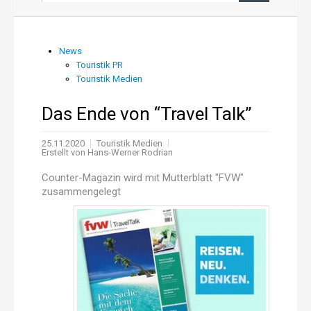
News aus PR und Medien
News
Touristik PR
Über uns
Touristik Medien
Shop
Das Ende von “Travel Talk”
Online-Adressanwendung
25.11.2020
Touristik Medien
Erstellt von
Hans-Werner Rodrian
Einträge aktualisieren
Counter-Magazin wird mit Mutterblatt "FVW"
zusammengelegt